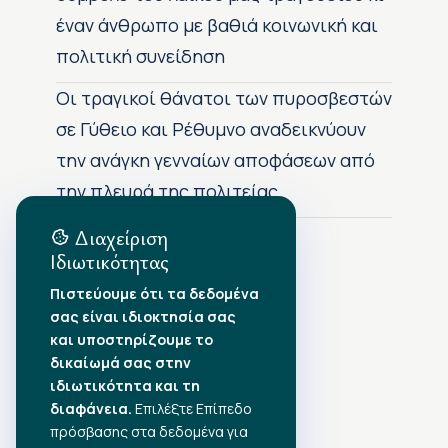
έναν άνθρωπο με βαθιά κοινωνική και
πολιτική συνείδηση
Οι τραγικοί θάνατοι των πυροσβεστών
σε Γύθειο και Ρέθυμνο αναδεικνύουν
την ανάγκη γενναίων αποφάσεων από
την πλευρά της πολιτείας
Διαχείριση
Ιδιωτικότητας
Αρχείο Δημοσιεύσεων
Πιστεύουμε ότι τα δεδομένα
σας είναι ιδιοκτησία σας
Αύγουστος 2026
•
και υποστηρίζουμε το
Ιούλιος 2026
•
δικαίωμά σας στην
Ιούνιος 2026
•
ιδιωτικότητα και τη
Μάιος 2026
•
Απρίλιος 2026
•
διαφάνεια.
Επιλέξτε Επίπεδο
Μάρτιος 2026
•
πρόσβασης στα δεδομένα για