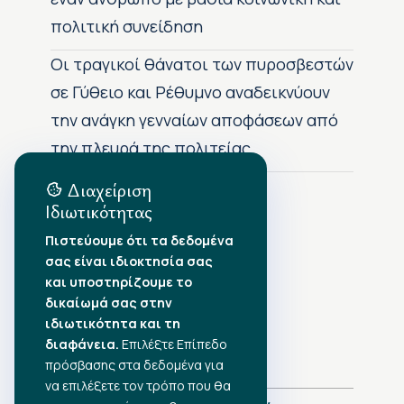
πολιτική συνείδηση
Οι τραγικοί θάνατοι των πυροσβεστών
σε Γύθειο και Ρέθυμνο αναδεικνύουν
την ανάγκη γενναίων αποφάσεων από
την πλευρά της πολιτείας
Διαχείριση
Ιδιωτικότητας
Αρχείο Δημοσιεύσεων
Πιστεύουμε ότι τα δεδομένα
σας είναι ιδιοκτησία σας
Αύγουστος 2026
•
και υποστηρίζουμε το
Ιούλιος 2026
•
δικαίωμά σας στην
Ιούνιος 2026
•
ιδιωτικότητα και τη
Μάιος 2026
•
Απρίλιος 2026
διαφάνεια.
•
Επιλέξτε Επίπεδο
Μάρτιος 2026
•
πρόσβασης στα δεδομένα για
να επιλέξετε τον τρόπο που θα