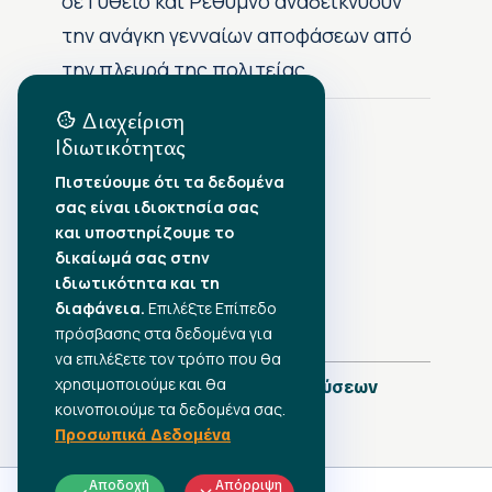
σε Γύθειο και Ρέθυμνο αναδεικνύουν
την ανάγκη γενναίων αποφάσεων από
την πλευρά της πολιτείας
Διαχείριση
Ιδιωτικότητας
Αρχείο Δημοσιεύσεων
Πιστεύουμε ότι τα δεδομένα
σας είναι ιδιοκτησία σας
Αύγουστος 2026
•
και υποστηρίζουμε το
Ιούλιος 2026
•
δικαίωμά σας στην
Ιούνιος 2026
•
ιδιωτικότητα και τη
Μάιος 2026
•
Απρίλιος 2026
διαφάνεια.
•
Επιλέξτε Επίπεδο
Μάρτιος 2026
•
πρόσβασης στα δεδομένα για
να επιλέξετε τον τρόπο που θα
χρησιμοποιούμε και θα
Πλήρες Ημερολόγιο Δημοσιεύσεων
κοινοποιούμε τα δεδομένα σας.
Προσωπικά Δεδομένα
Αποδοχή
Απόρριψη