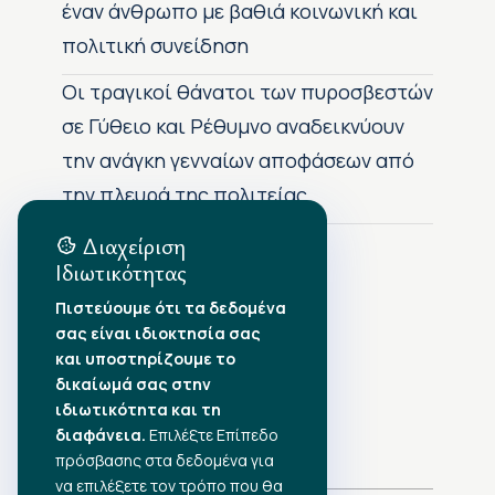
έναν άνθρωπο με βαθιά κοινωνική και
πολιτική συνείδηση
Οι τραγικοί θάνατοι των πυροσβεστών
σε Γύθειο και Ρέθυμνο αναδεικνύουν
την ανάγκη γενναίων αποφάσεων από
την πλευρά της πολιτείας
Διαχείριση
Ιδιωτικότητας
Αρχείο Δημοσιεύσεων
Πιστεύουμε ότι τα δεδομένα
σας είναι ιδιοκτησία σας
Αύγουστος 2026
•
και υποστηρίζουμε το
Ιούλιος 2026
•
δικαίωμά σας στην
Ιούνιος 2026
•
ιδιωτικότητα και τη
Μάιος 2026
•
Απρίλιος 2026
διαφάνεια.
•
Επιλέξτε Επίπεδο
Μάρτιος 2026
•
πρόσβασης στα δεδομένα για
να επιλέξετε τον τρόπο που θα