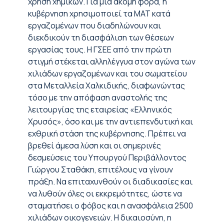
χρήση χημικών. Για μια ακόμη φορά, η
κυβέρνηση χρησιμοποιεί τα ΜΑΤ κατά
εργαζομένων που διαδηλώνουν και
διεκδικούν τη διασφάλιση των θέσεων
εργασίας τους. Η ΓΣΕΕ από την πρώτη
στιγμή στέκεται αλληλέγγυα στον αγώνα των
χιλιάδων εργαζομένων και του σωματείου
στα Μεταλλεία Χαλκιδικής, διαφωνώντας
τόσο με την απόφαση αναστολής της
λειτουργίας της εταιρείας «Ελληνικός
Χρυσός», όσο και με την αντιεπενδυτική και
εχθρική στάση της κυβέρνησης. Πρέπει να
βρεθεί άμεσα λύση και οι σημερινές
δεσμεύσεις του Υπουργού Περιβάλλοντος
Γιώργου Σταθάκη, επιτέλους να γίνουν
πράξη. Να επιταχυνθούν οι διαδικασίες και
να λυθούν όλες οι εκκρεμότητες, ώστε να
σταματήσει ο φόβος και η ανασφάλεια 2500
χιλιάδων οικογενειών. Η δικαιοσύνη, η