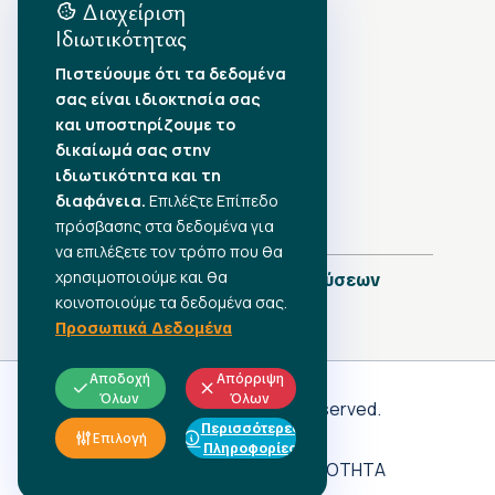
Διαχείριση
Ιδιωτικότητας
Αρχείο Δημοσιεύσεων
Πιστεύουμε ότι τα δεδομένα
σας είναι ιδιοκτησία σας
Αύγουστος 2026
•
και υποστηρίζουμε το
Ιούλιος 2026
•
δικαίωμά σας στην
Ιούνιος 2026
•
ιδιωτικότητα και τη
Μάιος 2026
•
Απρίλιος 2026
διαφάνεια.
•
Επιλέξτε Επίπεδο
Μάρτιος 2026
•
πρόσβασης στα δεδομένα για
να επιλέξετε τον τρόπο που θα
χρησιμοποιούμε και θα
Πλήρες Ημερολόγιο Δημοσιεύσεων
κοινοποιούμε τα δεδομένα σας.
Προσωπικά Δεδομένα
Αποδοχή
Απόρριψη
Όλων
Όλων
Γ.Σ.Ε.Ε
© 2026 All rights reserved.
Περισσότερες
ΠΡΟΣΩΠΙΚΑ ΔΕΔΟΜΕΝΑ
Επιλογή
Πληροφορίες
ΑΔΗΛΩΤΗ ΕΡΓΑΣΙΑ
ΠΡΟΣΒΑΣΙΜΟΤΗΤΑ