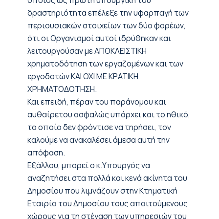
οποίος ως πρώτη υπουργική του
δραστηριότητα επέλεξε την υφαρπαγή των
περιουσιακών στοιχείων των δύο φορέων,
ότι οι Οργανισμοί αυτοί ιδρύθηκαν και
λειτουργούσαν με ΑΠΟΚΛΕΙΣΤΙΚΗ
χρηματοδότηση των εργαζομένων και των
εργοδοτών ΚΑΙ ΟΧΙ ΜΕ ΚΡΑΤΙΚΗ
ΧΡΗΜΑΤΟΔΟΤΗΣΗ.
Και επειδή, πέραν του παράνομου και
αυθαίρετου ασφαλώς υπάρχει και το ηθικό,
το οποίο δεν φρόντισε να τηρήσει, τον
καλούμε να ανακαλέσει άμεσα αυτή την
απόφαση.
Εξάλλου, μπορεί ο κ.Υπουργός να
αναζητήσει στα πολλά και κενά ακίνητα του
Δημοσίου που λιμνάζουν στην Κτηματική
Εταιρία του Δημοσίου τους απαιτούμενους
χώρους για τη στέγαση των υπηρεσιών του