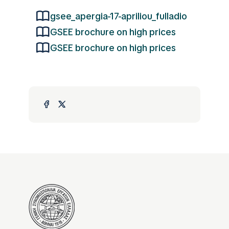
gsee_apergia-17-apriliou_fulladio
GSEE brochure on high prices
GSEE brochure on high prices