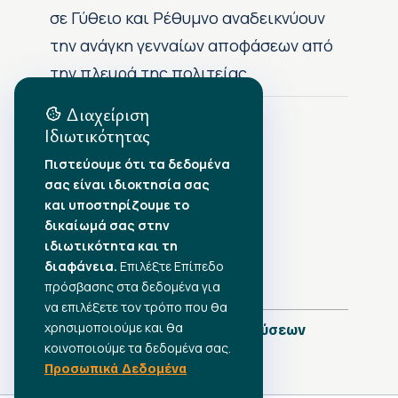
σε Γύθειο και Ρέθυμνο αναδεικνύουν
την ανάγκη γενναίων αποφάσεων από
την πλευρά της πολιτείας
Διαχείριση
Ιδιωτικότητας
Αρχείο Δημοσιεύσεων
Πιστεύουμε ότι τα δεδομένα
σας είναι ιδιοκτησία σας
Αύγουστος 2026
•
και υποστηρίζουμε το
Ιούλιος 2026
•
δικαίωμά σας στην
Ιούνιος 2026
•
ιδιωτικότητα και τη
Μάιος 2026
•
Απρίλιος 2026
διαφάνεια.
•
Επιλέξτε Επίπεδο
Μάρτιος 2026
•
πρόσβασης στα δεδομένα για
να επιλέξετε τον τρόπο που θα
χρησιμοποιούμε και θα
Πλήρες Ημερολόγιο Δημοσιεύσεων
κοινοποιούμε τα δεδομένα σας.
Προσωπικά Δεδομένα