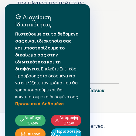
την πλευρά της πολιτείας
Διαχείριση
Ιδιωτικότητας
Αρχείο Δημοσιεύσεων
Πιστεύουμε ότι τα δεδομένα
σας είναι ιδιοκτησία σας
Αύγουστος 2026
•
και υποστηρίζουμε το
Ιούλιος 2026
•
δικαίωμά σας στην
Ιούνιος 2026
•
ιδιωτικότητα και τη
Μάιος 2026
•
Απρίλιος 2026
•
διαφάνεια.
Επιλέξτε Επίπεδο
Μάρτιος 2026
•
πρόσβασης στα δεδομένα για
να επιλέξετε τον τρόπο που θα
χρησιμοποιούμε και θα
Πλήρες Ημερολόγιο Δημοσιεύσεων
κοινοποιούμε τα δεδομένα σας.
Προσωπικά Δεδομένα
Αποδοχή
Απόρριψη
Όλων
Όλων
Γ.Σ.Ε.Ε
© 2026 All rights reserved.
Περισσότερες
ΠΡΟΣΩΠΙΚΑ ΔΕΔΟΜΕΝΑ
Επιλογή