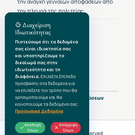
την ανάγκη γενναίων αποφάσεων από
την πλευρά της πολιτείας
Διαχείριση
Ιδιωτικότητας
Αρχείο Δημοσιεύσεων
Πιστεύουμε ότι τα δεδομένα
σας είναι ιδιοκτησία σας
Αύγουστος 2026
•
και υποστηρίζουμε το
Ιούλιος 2026
•
δικαίωμά σας στην
Ιούνιος 2026
•
ιδιωτικότητα και τη
Μάιος 2026
•
Απρίλιος 2026
•
διαφάνεια.
Επιλέξτε Επίπεδο
Μάρτιος 2026
•
πρόσβασης στα δεδομένα για
να επιλέξετε τον τρόπο που θα
χρησιμοποιούμε και θα
Πλήρες Ημερολόγιο Δημοσιεύσεων
κοινοποιούμε τα δεδομένα σας.
Προσωπικά Δεδομένα
Αποδοχή
Απόρριψη
Όλων
Όλων
Γ.Σ.Ε.Ε
© 2026 All rights reserved.