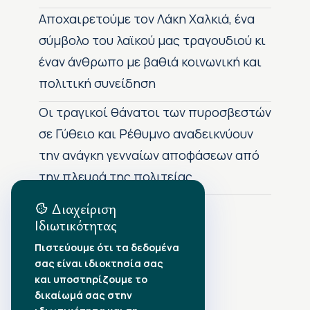
Αποχαιρετούμε τον Λάκη Χαλκιά, ένα
σύμβολο του λαϊκού μας τραγουδιού κι
έναν άνθρωπο με βαθιά κοινωνική και
πολιτική συνείδηση
Οι τραγικοί θάνατοι των πυροσβεστών
σε Γύθειο και Ρέθυμνο αναδεικνύουν
την ανάγκη γενναίων αποφάσεων από
την πλευρά της πολιτείας
Διαχείριση
Ιδιωτικότητας
Αρχείο Δημοσιεύσεων
Πιστεύουμε ότι τα δεδομένα
σας είναι ιδιοκτησία σας
Αύγουστος 2026
•
και υποστηρίζουμε το
Ιούλιος 2026
•
δικαίωμά σας στην
Ιούνιος 2026
•