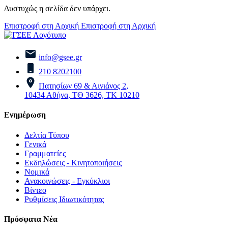
Δυστυχώς η σελίδα δεν υπάρχει.
Επιστροφή στη Αρχική
Επιστροφή στη Αρχική
info@gsee.gr
210 8202100
Πατησίων 69 & Αινιάνος 2,
10434 Αθήνα, ΤΘ 3626, ΤΚ 10210
Ενημέρωση
Δελτία Τύπου
Γενικά
Γραμματείες
Εκδηλώσεις - Κινητοποιήσεις
Νομικά
Ανακοινώσεις - Εγκύκλιοι
Βίντεο
Ρυθμίσεις Ιδιωτικότητας
Πρόσφατα Νέα