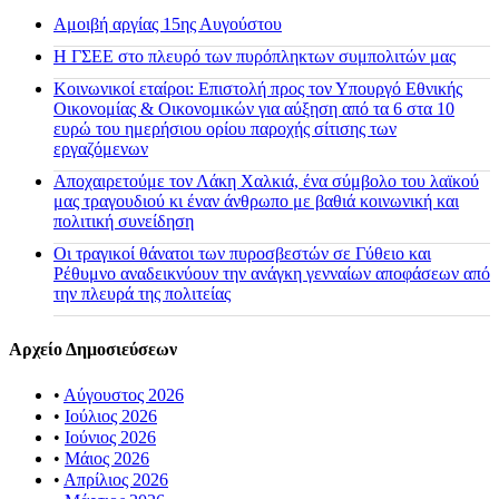
Αμοιβή αργίας 15ης Αυγούστου
H ΓΣΕΕ στο πλευρό των πυρόπληκτων συμπολιτών μας
Κοινωνικοί εταίροι: Επιστολή προς τον Υπουργό Εθνικής
Οικονομίας & Οικονομικών για αύξηση από τα 6 στα 10
ευρώ του ημερήσιου ορίου παροχής σίτισης των
εργαζόμενων
Αποχαιρετούμε τον Λάκη Χαλκιά, ένα σύμβολο του λαϊκού
μας τραγουδιού κι έναν άνθρωπο με βαθιά κοινωνική και
πολιτική συνείδηση
Οι τραγικοί θάνατοι των πυροσβεστών σε Γύθειο και
Ρέθυμνο αναδεικνύουν την ανάγκη γενναίων αποφάσεων από
την πλευρά της πολιτείας
Αρχείο Δημοσιεύσεων
•
Αύγουστος 2026
•
Ιούλιος 2026
•
Ιούνιος 2026
•
Μάιος 2026
•
Απρίλιος 2026