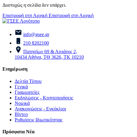
Δυστυχώς η σελίδα δεν υπάρχει.
Επιστροφή στη Αρχική
Επιστροφή στη Αρχική
info@gsee.gr
210 8202100
Πατησίων 69 & Αινιάνος 2,
10434 Αθήνα, ΤΘ 3626, ΤΚ 10210
Ενημέρωση
Δελτία Τύπου
Γενικά
Γραμματείες
Εκδηλώσεις - Κινητοποιήσεις
Νομικά
Ανακοινώσεις - Εγκύκλιοι
Βίντεο
Ρυθμίσεις Ιδιωτικότητας
Πρόσφατα Νέα