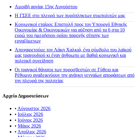
Αμοιβή αργίας 15ης Αυγούστου
H ΓΣΕΕ στο πλευρό των πυρόπληκτων συμπολιτών μας
Κοινωνικοί εταίροι: Επιστολή προς τον Υπουργό Εθνικής
Οικονομίας & Οικονομικών για αύξηση από τα 6 στα 10
ευρώ του ημερήσιου ορίου παροχής σίτισης των
εργαζόμενων
Αποχαιρετούμε τον Λάκη Χαλκιά, ένα σύμβολο του λαϊκού
μας τραγουδιού κι έναν άνθρωπο με βαθιά κοινωνική και
πολιτική συνείδηση
Οι τραγικοί θάνατοι των πυροσβεστών σε Γύθειο και
Ρέθυμνο αναδεικνύουν την ανάγκη γενναίων αποφάσεων από
την πλευρά της πολιτείας
Αρχείο Δημοσιεύσεων
•
Αύγουστος 2026
•
Ιούλιος 2026
•
Ιούνιος 2026
•
Μάιος 2026
•
Απρίλιος 2026