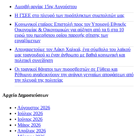
Αμοιβή αργίας 15ης Αυγούστου
H ΓΣΕΕ στο πλευρό των πυρόπληκτων συμπολιτών μας
Κοινωνικοί εταίροι: Επιστολή προς τον Υπουργό Εθνικής
Οικονομίας & Οικονομικών για αύξηση από τα 6 στα 10
ευρώ του ημερήσιου ορίου παροχής σίτισης των
εργαζόμενων
Αποχαιρετούμε τον Λάκη Χαλκιά, ένα σύμβολο του λαϊκού
μας τραγουδιού κι έναν άνθρωπο με βαθιά κοινωνική και
πολιτική συνείδηση
Οι τραγικοί θάνατοι των πυροσβεστών σε Γύθειο και
Ρέθυμνο αναδεικνύουν την ανάγκη γενναίων αποφάσεων από
την πλευρά της πολιτείας
Αρχείο Δημοσιεύσεων
•
Αύγουστος 2026
•
Ιούλιος 2026
•
Ιούνιος 2026
•
Μάιος 2026
•
Απρίλιος 2026