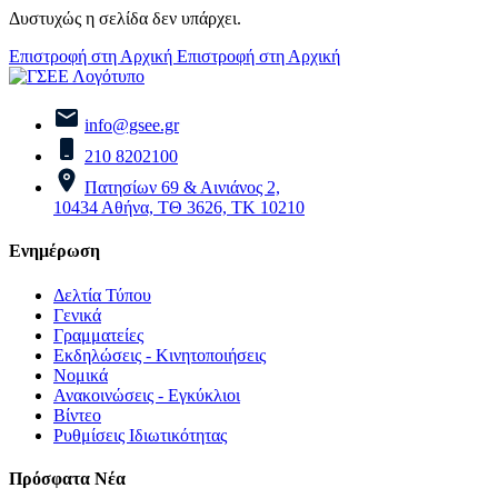
Δυστυχώς η σελίδα δεν υπάρχει.
Επιστροφή στη Αρχική
Επιστροφή στη Αρχική
info@gsee.gr
210 8202100
Πατησίων 69 & Αινιάνος 2,
10434 Αθήνα, ΤΘ 3626, ΤΚ 10210
Ενημέρωση
Δελτία Τύπου
Γενικά
Γραμματείες
Εκδηλώσεις - Κινητοποιήσεις
Νομικά
Ανακοινώσεις - Εγκύκλιοι
Βίντεο
Ρυθμίσεις Ιδιωτικότητας
Πρόσφατα Νέα