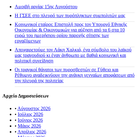
Αμοιβή αργίας 15ης Αυγούστου
H ΓΣΕΕ στο πλευρό των πυρόπληκτων συμπολιτών μας
Κοινωνικοί εταίροι: Επιστολή προς τον Υπουργό Εθνικής
Οικονομίας & Οικονομικών για αύξηση από τα 6 στα 10
ευρώ του ημερήσιου ορίου παροχής σίτισης των
εργαζόμενων
Αποχαιρετούμε τον Λάκη Χαλκιά, ένα σύμβολο του λαϊκού
μας τραγουδιού κι έναν άνθρωπο με βαθιά κοινωνική και
πολιτική συνείδηση
Οι τραγικοί θάνατοι των πυροσβεστών σε Γύθειο και
Ρέθυμνο αναδεικνύουν την ανάγκη γενναίων αποφάσεων από
την πλευρά της πολιτείας
Αρχείο Δημοσιεύσεων
•
Αύγουστος 2026
•
Ιούλιος 2026
•
Ιούνιος 2026
•
Μάιος 2026
•
Απρίλιος 2026