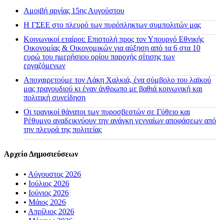
Αμοιβή αργίας 15ης Αυγούστου
H ΓΣΕΕ στο πλευρό των πυρόπληκτων συμπολιτών μας
Κοινωνικοί εταίροι: Επιστολή προς τον Υπουργό Εθνικής
Οικονομίας & Οικονομικών για αύξηση από τα 6 στα 10
ευρώ του ημερήσιου ορίου παροχής σίτισης των
εργαζόμενων
Αποχαιρετούμε τον Λάκη Χαλκιά, ένα σύμβολο του λαϊκού
μας τραγουδιού κι έναν άνθρωπο με βαθιά κοινωνική και
πολιτική συνείδηση
Οι τραγικοί θάνατοι των πυροσβεστών σε Γύθειο και
Ρέθυμνο αναδεικνύουν την ανάγκη γενναίων αποφάσεων από
την πλευρά της πολιτείας
Αρχείο Δημοσιεύσεων
•
Αύγουστος 2026
•
Ιούλιος 2026
•
Ιούνιος 2026
•
Μάιος 2026
•
Απρίλιος 2026