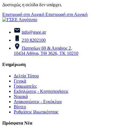
Δυστυχώς η σελίδα δεν υπάρχει.
Επιστροφή στη Αρχική
Επιστροφή στη Αρχική
info@gsee.gr
210 8202100
Πατησίων 69 & Αινιάνος 2,
10434 Αθήνα, ΤΘ 3626, ΤΚ 10210
Ενημέρωση
Δελτία Τύπου
Γενικά
Γραμματείες
Εκδηλώσεις - Κινητοποιήσεις
Νομικά
Ανακοινώσεις - Εγκύκλιοι
Βίντεο
Ρυθμίσεις Ιδιωτικότητας
Πρόσφατα Νέα