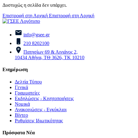
Δυστυχώς η σελίδα δεν υπάρχει.
Επιστροφή στη Αρχική
Επιστροφή στη Αρχική
info@gsee.gr
210 8202100
Πατησίων 69 & Αινιάνος 2,
10434 Αθήνα, ΤΘ 3626, ΤΚ 10210
Ενημέρωση
Δελτία Τύπου
Γενικά
Γραμματείες
Εκδηλώσεις - Κινητοποιήσεις
Νομικά
Ανακοινώσεις - Εγκύκλιοι
Βίντεο
Ρυθμίσεις Ιδιωτικότητας
Πρόσφατα Νέα