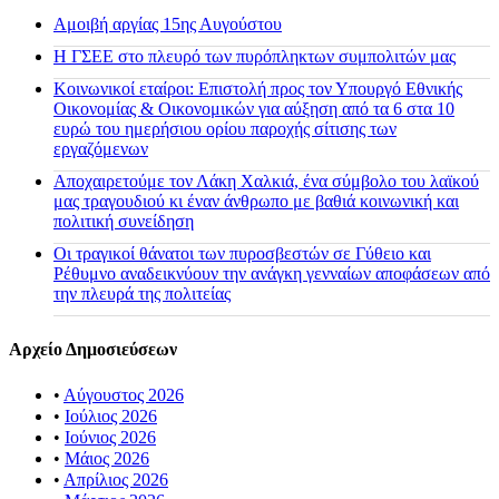
Αμοιβή αργίας 15ης Αυγούστου
H ΓΣΕΕ στο πλευρό των πυρόπληκτων συμπολιτών μας
Κοινωνικοί εταίροι: Επιστολή προς τον Υπουργό Εθνικής
Οικονομίας & Οικονομικών για αύξηση από τα 6 στα 10
ευρώ του ημερήσιου ορίου παροχής σίτισης των
εργαζόμενων
Αποχαιρετούμε τον Λάκη Χαλκιά, ένα σύμβολο του λαϊκού
μας τραγουδιού κι έναν άνθρωπο με βαθιά κοινωνική και
πολιτική συνείδηση
Οι τραγικοί θάνατοι των πυροσβεστών σε Γύθειο και
Ρέθυμνο αναδεικνύουν την ανάγκη γενναίων αποφάσεων από
την πλευρά της πολιτείας
Αρχείο Δημοσιεύσεων
•
Αύγουστος 2026
•
Ιούλιος 2026
•
Ιούνιος 2026
•
Μάιος 2026
•
Απρίλιος 2026