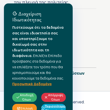
την πλευρά της πολιτείας
Διαχείριση
Ιδιωτικότητας
Αρχείο Δημοσιεύσεων
Πιστεύουμε ότι τα δεδομένα
σας είναι ιδιοκτησία σας
Αύγουστος 2026
•
και υποστηρίζουμε το
Ιούλιος 2026
•
δικαίωμά σας στην
Ιούνιος 2026
•
ιδιωτικότητα και τη
Μάιος 2026
•
Απρίλιος 2026
•
διαφάνεια.
Επιλέξτε Επίπεδο
Μάρτιος 2026
•
πρόσβασης στα δεδομένα για
να επιλέξετε τον τρόπο που θα
χρησιμοποιούμε και θα
Πλήρες Ημερολόγιο Δημοσιεύσεων
κοινοποιούμε τα δεδομένα σας.
Προσωπικά Δεδομένα
Αποδοχή
Απόρριψη
Όλων
Όλων
Γ.Σ.Ε.Ε
© 2026 All rights reserved.
Περισσότερες
ΠΡΟΣΩΠΙΚΑ ΔΕΔΟΜΕΝΑ
Επιλογή