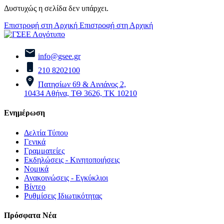
Δυστυχώς η σελίδα δεν υπάρχει.
Επιστροφή στη Αρχική
Επιστροφή στη Αρχική
info@gsee.gr
210 8202100
Πατησίων 69 & Αινιάνος 2,
10434 Αθήνα, ΤΘ 3626, ΤΚ 10210
Ενημέρωση
Δελτία Τύπου
Γενικά
Γραμματείες
Εκδηλώσεις - Κινητοποιήσεις
Νομικά
Ανακοινώσεις - Εγκύκλιοι
Βίντεο
Ρυθμίσεις Ιδιωτικότητας
Πρόσφατα Νέα