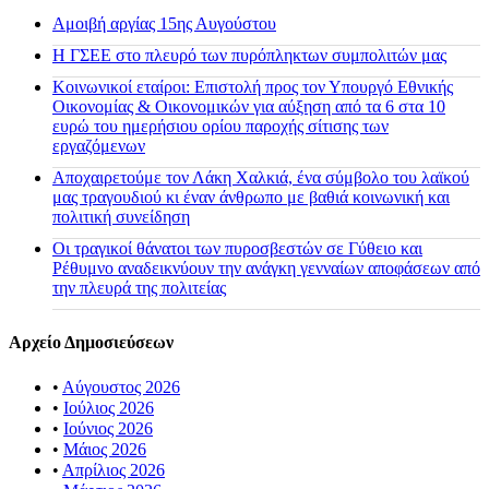
Αμοιβή αργίας 15ης Αυγούστου
H ΓΣΕΕ στο πλευρό των πυρόπληκτων συμπολιτών μας
Κοινωνικοί εταίροι: Επιστολή προς τον Υπουργό Εθνικής
Οικονομίας & Οικονομικών για αύξηση από τα 6 στα 10
ευρώ του ημερήσιου ορίου παροχής σίτισης των
εργαζόμενων
Αποχαιρετούμε τον Λάκη Χαλκιά, ένα σύμβολο του λαϊκού
μας τραγουδιού κι έναν άνθρωπο με βαθιά κοινωνική και
πολιτική συνείδηση
Οι τραγικοί θάνατοι των πυροσβεστών σε Γύθειο και
Ρέθυμνο αναδεικνύουν την ανάγκη γενναίων αποφάσεων από
την πλευρά της πολιτείας
Αρχείο Δημοσιεύσεων
•
Αύγουστος 2026
•
Ιούλιος 2026
•
Ιούνιος 2026
•
Μάιος 2026
•
Απρίλιος 2026