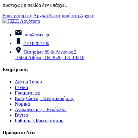
Δυστυχώς η σελίδα δεν υπάρχει.
Επιστροφή στη Αρχική
Επιστροφή στη Αρχική
info@gsee.gr
210 8202100
Πατησίων 69 & Αινιάνος 2,
10434 Αθήνα, ΤΘ 3626, ΤΚ 10210
Ενημέρωση
Δελτία Τύπου
Γενικά
Γραμματείες
Εκδηλώσεις - Κινητοποιήσεις
Νομικά
Ανακοινώσεις - Εγκύκλιοι
Βίντεο
Ρυθμίσεις Ιδιωτικότητας
Πρόσφατα Νέα