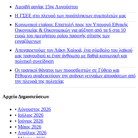
Αμοιβή αργίας 15ης Αυγούστου
H ΓΣΕΕ στο πλευρό των πυρόπληκτων συμπολιτών μας
Κοινωνικοί εταίροι: Επιστολή προς τον Υπουργό Εθνικής
Οικονομίας & Οικονομικών για αύξηση από τα 6 στα 10
ευρώ του ημερήσιου ορίου παροχής σίτισης των
εργαζόμενων
Αποχαιρετούμε τον Λάκη Χαλκιά, ένα σύμβολο του λαϊκού
μας τραγουδιού κι έναν άνθρωπο με βαθιά κοινωνική και
πολιτική συνείδηση
Οι τραγικοί θάνατοι των πυροσβεστών σε Γύθειο και
Ρέθυμνο αναδεικνύουν την ανάγκη γενναίων αποφάσεων από
την πλευρά της πολιτείας
Αρχείο Δημοσιεύσεων
•
Αύγουστος 2026
•
Ιούλιος 2026
•
Ιούνιος 2026
•
Μάιος 2026
•
Απρίλιος 2026