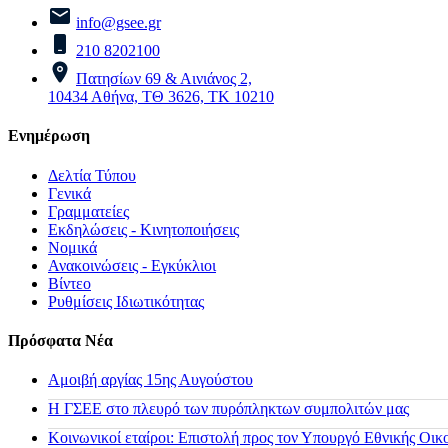
info@gsee.gr
210 8202100
Πατησίων 69 & Αινιάνος 2,
10434 Αθήνα, ΤΘ 3626, ΤΚ 10210
Ενημέρωση
Δελτία Τύπου
Γενικά
Γραμματείες
Εκδηλώσεις - Κινητοποιήσεις
Νομικά
Ανακοινώσεις - Εγκύκλιοι
Βίντεο
Ρυθμίσεις Ιδιωτικότητας
Πρόσφατα Νέα
Αμοιβή αργίας 15ης Αυγούστου
H ΓΣΕΕ στο πλευρό των πυρόπληκτων συμπολιτών μας
Κοινωνικοί εταίροι: Επιστολή προς τον Υπουργό Εθνικής Οικ