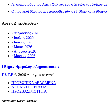
Αποχαιρετούμε τον Λάκη Χαλκιά, ένα σύμβολο του λαϊκού μας
Οι τραγικοί θάνατοι των πυροσβεστών σε Γύθειο και Ρέθυμνο
Αρχείο Δημοσιεύσεων
•
Αύγουστος 2026
•
Ιούλιος 2026
•
Ιούνιος 2026
•
Μάιος 2026
•
Απρίλιος 2026
•
Μάρτιος 2026
Πλήρες Ημερολόγιο Δημοσιεύσεων
Γ.Σ.Ε.Ε
© 2026 All rights reserved.
ΠΡΟΣΩΠΙΚΑ ΔΕΔΟΜΕΝΑ
ΑΔΗΛΩΤΗ ΕΡΓΑΣΙΑ
ΠΡΟΣΒΑΣΙΜΟΤΗΤΑ
Διαχείριση Ιδιωτικότητας