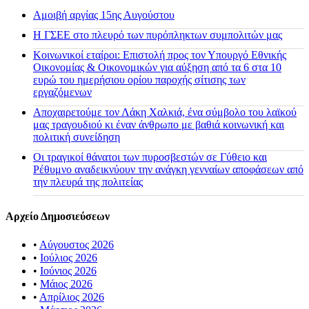
Αμοιβή αργίας 15ης Αυγούστου
H ΓΣΕΕ στο πλευρό των πυρόπληκτων συμπολιτών μας
Κοινωνικοί εταίροι: Επιστολή προς τον Υπουργό Εθνικής
Οικονομίας & Οικονομικών για αύξηση από τα 6 στα 10
ευρώ του ημερήσιου ορίου παροχής σίτισης των
εργαζόμενων
Αποχαιρετούμε τον Λάκη Χαλκιά, ένα σύμβολο του λαϊκού
μας τραγουδιού κι έναν άνθρωπο με βαθιά κοινωνική και
πολιτική συνείδηση
Οι τραγικοί θάνατοι των πυροσβεστών σε Γύθειο και
Ρέθυμνο αναδεικνύουν την ανάγκη γενναίων αποφάσεων από
την πλευρά της πολιτείας
Αρχείο Δημοσιεύσεων
•
Αύγουστος 2026
•
Ιούλιος 2026
•
Ιούνιος 2026
•
Μάιος 2026
•
Απρίλιος 2026