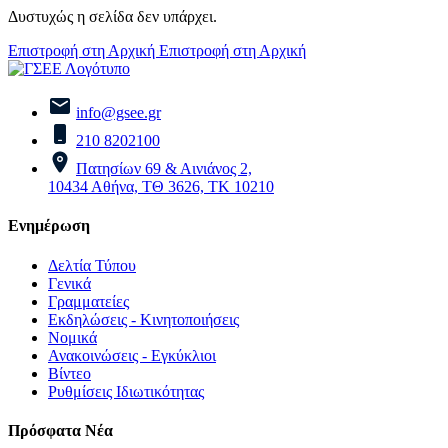
Δυστυχώς η σελίδα δεν υπάρχει.
Επιστροφή στη Αρχική
Επιστροφή στη Αρχική
info@gsee.gr
210 8202100
Πατησίων 69 & Αινιάνος 2,
10434 Αθήνα, ΤΘ 3626, ΤΚ 10210
Ενημέρωση
Δελτία Τύπου
Γενικά
Γραμματείες
Εκδηλώσεις - Κινητοποιήσεις
Νομικά
Ανακοινώσεις - Εγκύκλιοι
Βίντεο
Ρυθμίσεις Ιδιωτικότητας
Πρόσφατα Νέα