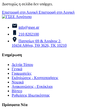
Δυστυχώς η σελίδα δεν υπάρχει.
Επιστροφή στη Αρχική
Επιστροφή στη Αρχική
info@gsee.gr
210 8202100
Πατησίων 69 & Αινιάνος 2,
10434 Αθήνα, ΤΘ 3626, ΤΚ 10210
Ενημέρωση
Δελτία Τύπου
Γενικά
Γραμματείες
Εκδηλώσεις - Κινητοποιήσεις
Νομικά
Ανακοινώσεις - Εγκύκλιοι
Βίντεο
Ρυθμίσεις Ιδιωτικότητας
Πρόσφατα Νέα