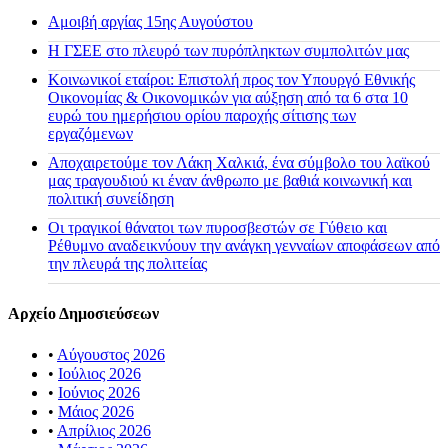
Αμοιβή αργίας 15ης Αυγούστου
H ΓΣΕΕ στο πλευρό των πυρόπληκτων συμπολιτών μας
Κοινωνικοί εταίροι: Επιστολή προς τον Υπουργό Εθνικής
Οικονομίας & Οικονομικών για αύξηση από τα 6 στα 10
ευρώ του ημερήσιου ορίου παροχής σίτισης των
εργαζόμενων
Αποχαιρετούμε τον Λάκη Χαλκιά, ένα σύμβολο του λαϊκού
μας τραγουδιού κι έναν άνθρωπο με βαθιά κοινωνική και
πολιτική συνείδηση
Οι τραγικοί θάνατοι των πυροσβεστών σε Γύθειο και
Ρέθυμνο αναδεικνύουν την ανάγκη γενναίων αποφάσεων από
την πλευρά της πολιτείας
Αρχείο Δημοσιεύσεων
•
Αύγουστος 2026
•
Ιούλιος 2026
•
Ιούνιος 2026
•
Μάιος 2026
•
Απρίλιος 2026