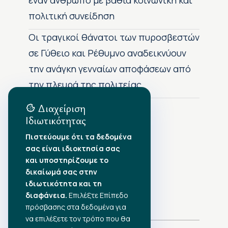
πολιτική συνείδηση
Οι τραγικοί θάνατοι των πυροσβεστών
σε Γύθειο και Ρέθυμνο αναδεικνύουν
την ανάγκη γενναίων αποφάσεων από
την πλευρά της πολιτείας
Διαχείριση
Ιδιωτικότητας
Αρχείο Δημοσιεύσεων
Πιστεύουμε ότι τα δεδομένα
σας είναι ιδιοκτησία σας
Αύγουστος 2026
•
και υποστηρίζουμε το
Ιούλιος 2026
•
δικαίωμά σας στην
Ιούνιος 2026
•
ιδιωτικότητα και τη
Μάιος 2026
•
Απρίλιος 2026
•
διαφάνεια.
Επιλέξτε Επίπεδο
Μάρτιος 2026
•
πρόσβασης στα δεδομένα για
να επιλέξετε τον τρόπο που θα