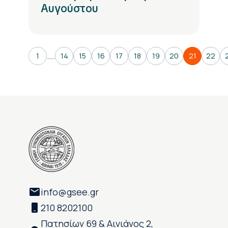
Αυγούστου
....
1
14
15
16
17
18
19
20
21
22
info@gsee.gr
210 8202100
Πατησίων 69 & Αινιάνος 2,