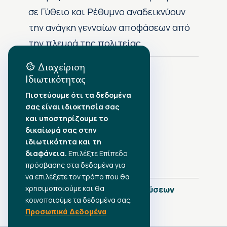
σε Γύθειο και Ρέθυμνο αναδεικνύουν
την ανάγκη γενναίων αποφάσεων από
την πλευρά της πολιτείας
Διαχείριση
Ιδιωτικότητας
Αρχείο Δημοσιεύσεων
Πιστεύουμε ότι τα δεδομένα
σας είναι ιδιοκτησία σας
Αύγουστος 2026
•
και υποστηρίζουμε το
Ιούλιος 2026
•
δικαίωμά σας στην
Ιούνιος 2026
•
ιδιωτικότητα και τη
Μάιος 2026
•
Απρίλιος 2026
•
διαφάνεια.
Επιλέξτε Επίπεδο
Μάρτιος 2026
•
πρόσβασης στα δεδομένα για
να επιλέξετε τον τρόπο που θα
χρησιμοποιούμε και θα
Πλήρες Ημερολόγιο Δημοσιεύσεων
κοινοποιούμε τα δεδομένα σας.
Προσωπικά Δεδομένα