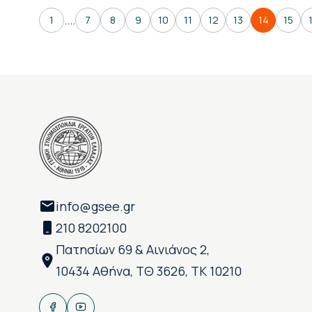
....
1
7
8
9
10
11
12
13
14
15
info@gsee.gr
210 8202100
Πατησίων 69 & Αινιάνος 2,
10434 Αθήνα, ΤΘ 3626, ΤΚ 10210