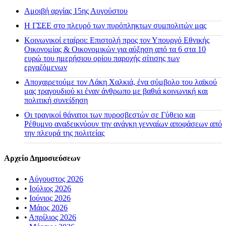
Αμοιβή αργίας 15ης Αυγούστου
H ΓΣΕΕ στο πλευρό των πυρόπληκτων συμπολιτών μας
Κοινωνικοί εταίροι: Επιστολή προς τον Υπουργό Εθνικής
Οικονομίας & Οικονομικών για αύξηση από τα 6 στα 10
ευρώ του ημερήσιου ορίου παροχής σίτισης των
εργαζόμενων
Αποχαιρετούμε τον Λάκη Χαλκιά, ένα σύμβολο του λαϊκού
μας τραγουδιού κι έναν άνθρωπο με βαθιά κοινωνική και
πολιτική συνείδηση
Οι τραγικοί θάνατοι των πυροσβεστών σε Γύθειο και
Ρέθυμνο αναδεικνύουν την ανάγκη γενναίων αποφάσεων από
την πλευρά της πολιτείας
Αρχείο Δημοσιεύσεων
•
Αύγουστος 2026
•
Ιούλιος 2026
•
Ιούνιος 2026
•
Μάιος 2026
•
Απρίλιος 2026