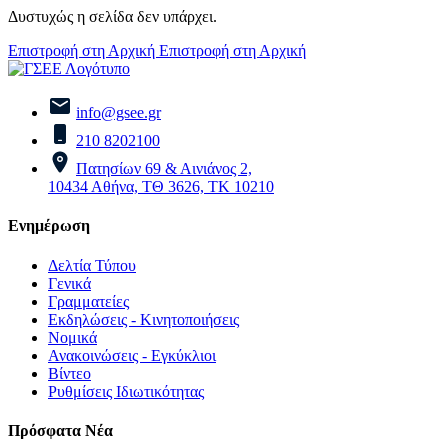
Δυστυχώς η σελίδα δεν υπάρχει.
Επιστροφή στη Αρχική
Επιστροφή στη Αρχική
info@gsee.gr
210 8202100
Πατησίων 69 & Αινιάνος 2,
10434 Αθήνα, ΤΘ 3626, ΤΚ 10210
Ενημέρωση
Δελτία Τύπου
Γενικά
Γραμματείες
Εκδηλώσεις - Κινητοποιήσεις
Νομικά
Ανακοινώσεις - Εγκύκλιοι
Βίντεο
Ρυθμίσεις Ιδιωτικότητας
Πρόσφατα Νέα