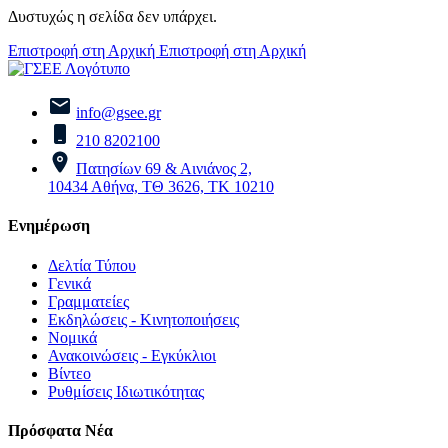
Δυστυχώς η σελίδα δεν υπάρχει.
Επιστροφή στη Αρχική
Επιστροφή στη Αρχική
info@gsee.gr
210 8202100
Πατησίων 69 & Αινιάνος 2,
10434 Αθήνα, ΤΘ 3626, ΤΚ 10210
Ενημέρωση
Δελτία Τύπου
Γενικά
Γραμματείες
Εκδηλώσεις - Κινητοποιήσεις
Νομικά
Ανακοινώσεις - Εγκύκλιοι
Βίντεο
Ρυθμίσεις Ιδιωτικότητας
Πρόσφατα Νέα