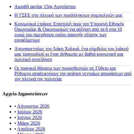
Αμοιβή αργίας 15ης Αυγούστου
H ΓΣΕΕ στο πλευρό των πυρόπληκτων συμπολιτών μας
Κοινωνικοί εταίροι: Επιστολή προς τον Υπουργό Εθνικής
Οικονομίας & Οικονομικών για αύξηση από τα 6 στα 10
ευρώ του ημερήσιου ορίου παροχής σίτισης των
εργαζόμενων
Αποχαιρετούμε τον Λάκη Χαλκιά, ένα σύμβολο του λαϊκού
μας τραγουδιού κι έναν άνθρωπο με βαθιά κοινωνική και
πολιτική συνείδηση
Οι τραγικοί θάνατοι των πυροσβεστών σε Γύθειο και
Ρέθυμνο αναδεικνύουν την ανάγκη γενναίων αποφάσεων από
την πλευρά της πολιτείας
Αρχείο Δημοσιεύσεων
•
Αύγουστος 2026
•
Ιούλιος 2026
•
Ιούνιος 2026
•
Μάιος 2026
•
Απρίλιος 2026