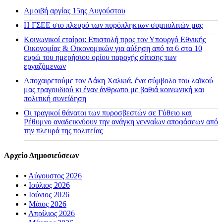
Αμοιβή αργίας 15ης Αυγούστου
H ΓΣΕΕ στο πλευρό των πυρόπληκτων συμπολιτών μας
Κοινωνικοί εταίροι: Επιστολή προς τον Υπουργό Εθνικής
Οικονομίας & Οικονομικών για αύξηση από τα 6 στα 10
ευρώ του ημερήσιου ορίου παροχής σίτισης των
εργαζόμενων
Αποχαιρετούμε τον Λάκη Χαλκιά, ένα σύμβολο του λαϊκού
μας τραγουδιού κι έναν άνθρωπο με βαθιά κοινωνική και
πολιτική συνείδηση
Οι τραγικοί θάνατοι των πυροσβεστών σε Γύθειο και
Ρέθυμνο αναδεικνύουν την ανάγκη γενναίων αποφάσεων από
την πλευρά της πολιτείας
Αρχείο Δημοσιεύσεων
•
Αύγουστος 2026
•
Ιούλιος 2026
•
Ιούνιος 2026
•
Μάιος 2026
•
Απρίλιος 2026