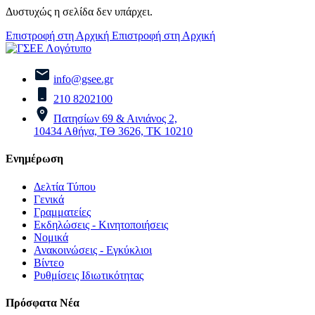
Δυστυχώς η σελίδα δεν υπάρχει.
Επιστροφή στη Αρχική
Επιστροφή στη Αρχική
info@gsee.gr
210 8202100
Πατησίων 69 & Αινιάνος 2,
10434 Αθήνα, ΤΘ 3626, ΤΚ 10210
Ενημέρωση
Δελτία Τύπου
Γενικά
Γραμματείες
Εκδηλώσεις - Κινητοποιήσεις
Νομικά
Ανακοινώσεις - Εγκύκλιοι
Βίντεο
Ρυθμίσεις Ιδιωτικότητας
Πρόσφατα Νέα