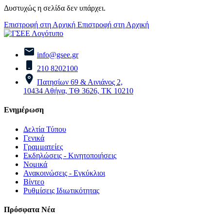
Δυστυχώς η σελίδα δεν υπάρχει.
Επιστροφή στη Αρχική
Επιστροφή στη Αρχική
info@gsee.gr
210 8202100
Πατησίων 69 & Αινιάνος 2,
10434 Αθήνα, ΤΘ 3626, ΤΚ 10210
Ενημέρωση
Δελτία Τύπου
Γενικά
Γραμματείες
Εκδηλώσεις - Κινητοποιήσεις
Νομικά
Ανακοινώσεις - Εγκύκλιοι
Βίντεο
Ρυθμίσεις Ιδιωτικότητας
Πρόσφατα Νέα