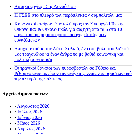
Αμοιβή αργίας 15ης Αυγούστου
H ΓΣΕΕ στο πλευρό των πυρόπληκτων συμπολιτών μας
Κοινωνικοί εταίροι: Επιστολή προς τον Υπουργό Εθνικής
Οικονομίας & Οικονομικών για αύξηση από τα 6 στα 10
ευρώ του ημερήσιου ορίου παροχής σίτισης των
εργαζόμενων
Αποχαιρετούμε τον Λάκη Χαλκιά, ένα σύμβολο του λαϊκού
μας τραγουδιού κι έναν άνθρωπο με βαθιά κοινωνική και
πολιτική συνείδηση
Οι τραγικοί θάνατοι των πυροσβεστών σε Γύθειο και
Ρέθυμνο αναδεικνύουν την ανάγκη γενναίων αποφάσεων από
την πλευρά της πολιτείας
Αρχείο Δημοσιεύσεων
•
Αύγουστος 2026
•
Ιούλιος 2026
•
Ιούνιος 2026
•
Μάιος 2026
•
Απρίλιος 2026