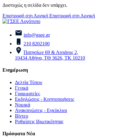
Δυστυχώς η σελίδα δεν υπάρχει.
Επιστροφή στη Αρχική
Επιστροφή στη Αρχική
info@gsee.gr
210 8202100
Πατησίων 69 & Αινιάνος 2,
10434 Αθήνα, ΤΘ 3626, ΤΚ 10210
Ενημέρωση
Δελτία Τύπου
Γενικά
Γραμματείες
Εκδηλώσεις - Κινητοποιήσεις
Νομικά
Ανακοινώσεις - Εγκύκλιοι
Βίντεο
Ρυθμίσεις Ιδιωτικότητας
Πρόσφατα Νέα