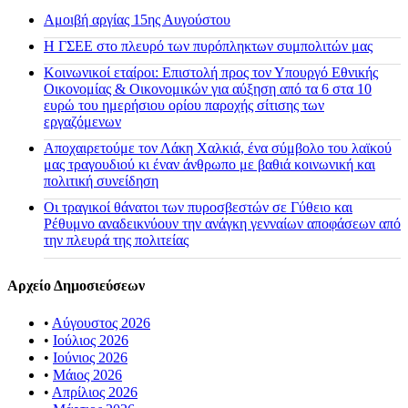
Αμοιβή αργίας 15ης Αυγούστου
H ΓΣΕΕ στο πλευρό των πυρόπληκτων συμπολιτών μας
Κοινωνικοί εταίροι: Επιστολή προς τον Υπουργό Εθνικής
Οικονομίας & Οικονομικών για αύξηση από τα 6 στα 10
ευρώ του ημερήσιου ορίου παροχής σίτισης των
εργαζόμενων
Αποχαιρετούμε τον Λάκη Χαλκιά, ένα σύμβολο του λαϊκού
μας τραγουδιού κι έναν άνθρωπο με βαθιά κοινωνική και
πολιτική συνείδηση
Οι τραγικοί θάνατοι των πυροσβεστών σε Γύθειο και
Ρέθυμνο αναδεικνύουν την ανάγκη γενναίων αποφάσεων από
την πλευρά της πολιτείας
Αρχείο Δημοσιεύσεων
•
Αύγουστος 2026
•
Ιούλιος 2026
•
Ιούνιος 2026
•
Μάιος 2026
•
Απρίλιος 2026