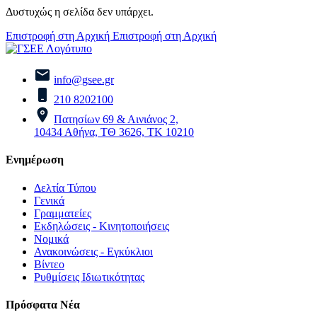
Δυστυχώς η σελίδα δεν υπάρχει.
Επιστροφή στη Αρχική
Επιστροφή στη Αρχική
info@gsee.gr
210 8202100
Πατησίων 69 & Αινιάνος 2,
10434 Αθήνα, ΤΘ 3626, ΤΚ 10210
Ενημέρωση
Δελτία Τύπου
Γενικά
Γραμματείες
Εκδηλώσεις - Κινητοποιήσεις
Νομικά
Ανακοινώσεις - Εγκύκλιοι
Βίντεο
Ρυθμίσεις Ιδιωτικότητας
Πρόσφατα Νέα