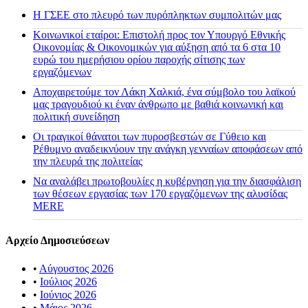
H ΓΣΕΕ στο πλευρό των πυρόπληκτων συμπολιτών μας
Κοινωνικοί εταίροι: Επιστολή προς τον Υπουργό Εθνικής
Οικονομίας & Οικονομικών για αύξηση από τα 6 στα 10
ευρώ του ημερήσιου ορίου παροχής σίτισης των
εργαζόμενων
Αποχαιρετούμε τον Λάκη Χαλκιά, ένα σύμβολο του λαϊκού
μας τραγουδιού κι έναν άνθρωπο με βαθιά κοινωνική και
πολιτική συνείδηση
Οι τραγικοί θάνατοι των πυροσβεστών σε Γύθειο και
Ρέθυμνο αναδεικνύουν την ανάγκη γενναίων αποφάσεων από
την πλευρά της πολιτείας
Να αναλάβει πρωτοβουλίες η κυβέρνηση για την διασφάλιση
των θέσεων εργασίας των 170 εργαζόμενων της αλυσίδας
MERE
Αρχείο Δημοσιεύσεων
•
Αύγουστος 2026
•
Ιούλιος 2026
•
Ιούνιος 2026
•
Μάιος 2026