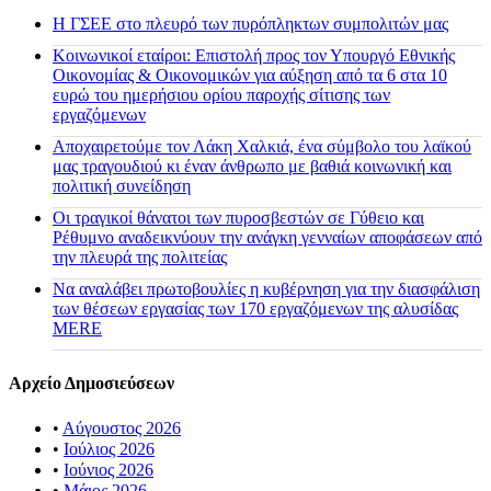
H ΓΣΕΕ στο πλευρό των πυρόπληκτων συμπολιτών μας
Κοινωνικοί εταίροι: Επιστολή προς τον Υπουργό Εθνικής
Οικονομίας & Οικονομικών για αύξηση από τα 6 στα 10
ευρώ του ημερήσιου ορίου παροχής σίτισης των
εργαζόμενων
Αποχαιρετούμε τον Λάκη Χαλκιά, ένα σύμβολο του λαϊκού
μας τραγουδιού κι έναν άνθρωπο με βαθιά κοινωνική και
πολιτική συνείδηση
Οι τραγικοί θάνατοι των πυροσβεστών σε Γύθειο και
Ρέθυμνο αναδεικνύουν την ανάγκη γενναίων αποφάσεων από
την πλευρά της πολιτείας
Να αναλάβει πρωτοβουλίες η κυβέρνηση για την διασφάλιση
των θέσεων εργασίας των 170 εργαζόμενων της αλυσίδας
MERE
Αρχείο Δημοσιεύσεων
•
Αύγουστος 2026
•
Ιούλιος 2026
•
Ιούνιος 2026
•
Μάιος 2026