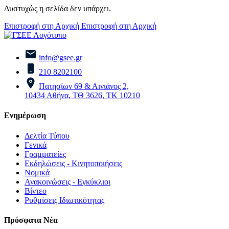
Δυστυχώς η σελίδα δεν υπάρχει.
Επιστροφή στη Αρχική
Επιστροφή στη Αρχική
info@gsee.gr
210 8202100
Πατησίων 69 & Αινιάνος 2,
10434 Αθήνα, ΤΘ 3626, ΤΚ 10210
Ενημέρωση
Δελτία Τύπου
Γενικά
Γραμματείες
Εκδηλώσεις - Κινητοποιήσεις
Νομικά
Ανακοινώσεις - Εγκύκλιοι
Βίντεο
Ρυθμίσεις Ιδιωτικότητας
Πρόσφατα Νέα