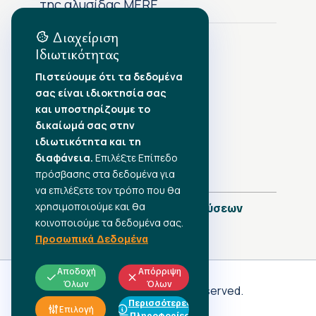
της αλυσίδας MERE
Διαχείριση
Ιδιωτικότητας
Αρχείο Δημοσιεύσεων
Πιστεύουμε ότι τα δεδομένα
σας είναι ιδιοκτησία σας
Αύγουστος 2026
•
και υποστηρίζουμε το
Ιούλιος 2026
•
δικαίωμά σας στην
Ιούνιος 2026
•
ιδιωτικότητα και τη
Μάιος 2026
•
Απρίλιος 2026
διαφάνεια.
Επιλέξτε Επίπεδο
•
Μάρτιος 2026
•
πρόσβασης στα δεδομένα για
να επιλέξετε τον τρόπο που θα
χρησιμοποιούμε και θα
Πλήρες Ημερολόγιο Δημοσιεύσεων
κοινοποιούμε τα δεδομένα σας.
Προσωπικά Δεδομένα
Αποδοχή
Απόρριψη
Όλων
Όλων
Γ.Σ.Ε.Ε
© 2026 All rights reserved.
Περισσότερες
ΠΡΟΣΩΠΙΚΑ ΔΕΔΟΜΕΝΑ
Επιλογή
Πληροφορίες