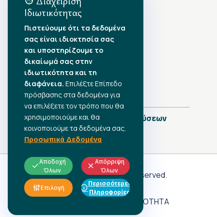
Διαχείριση
Ιδιωτικότητας
Αρχείο Δημοσιεύσεων
Πιστεύουμε ότι τα δεδομένα
σας είναι ιδιοκτησία σας
Αύγουστος 2026
•
και υποστηρίζουμε το
Ιούλιος 2026
•
δικαίωμά σας στην
Ιούνιος 2026
•
ιδιωτικότητα και τη
Μάιος 2026
•
Απρίλιος 2026
•
διαφάνεια.
Επιλέξτε Επίπεδο
Μάρτιος 2026
•
πρόσβασης στα δεδομένα για
να επιλέξετε τον τρόπο που θα
χρησιμοποιούμε και θα
Πλήρες Ημερολόγιο Δημοσιεύσεων
κοινοποιούμε τα δεδομένα σας.
Προσωπικά Δεδομένα
Αποδοχή
Απόρριψη
Όλων
Όλων
Γ.Σ.Ε.Ε
© 2026 All rights reserved.
Περισσότερες
ΠΡΟΣΩΠΙΚΑ ΔΕΔΟΜΕΝΑ
Επιλογή
Πληροφορίες
ΑΔΗΛΩΤΗ ΕΡΓΑΣΙΑ
ΠΡΟΣΒΑΣΙΜΟΤΗΤΑ