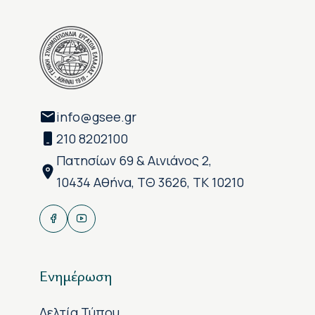
info@gsee.gr
210 8202100
Πατησίων 69 & Αινιάνος 2,
10434 Αθήνα, ΤΘ 3626, ΤΚ 10210
Ενημέρωση
Δελτία Τύπου