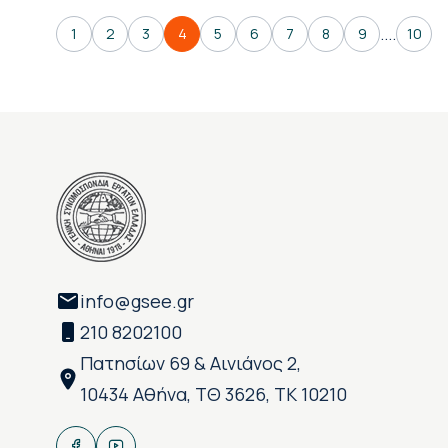
....
1
2
3
4
5
6
7
8
9
10
info@gsee.gr
210 8202100
Πατησίων 69 & Αινιάνος 2,
10434 Αθήνα, ΤΘ 3626, ΤΚ 10210