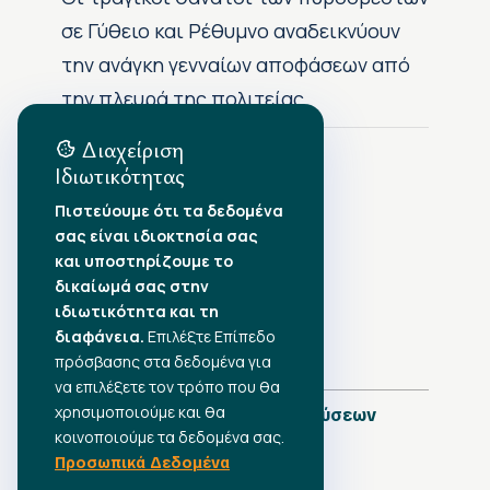
σε Γύθειο και Ρέθυμνο αναδεικνύουν
την ανάγκη γενναίων αποφάσεων από
την πλευρά της πολιτείας
Διαχείριση
Ιδιωτικότητας
Αρχείο Δημοσιεύσεων
Πιστεύουμε ότι τα δεδομένα
σας είναι ιδιοκτησία σας
Αύγουστος 2026
•
και υποστηρίζουμε το
Ιούλιος 2026
•
δικαίωμά σας στην
Ιούνιος 2026
•
ιδιωτικότητα και τη
Μάιος 2026
•
Απρίλιος 2026
•
διαφάνεια.
Επιλέξτε Επίπεδο
Μάρτιος 2026
•
πρόσβασης στα δεδομένα για
να επιλέξετε τον τρόπο που θα
χρησιμοποιούμε και θα
Πλήρες Ημερολόγιο Δημοσιεύσεων
κοινοποιούμε τα δεδομένα σας.
Προσωπικά Δεδομένα