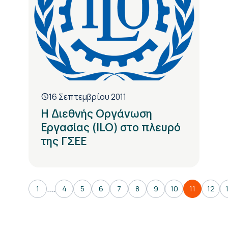
16 Σεπτεμβρίου 2011
Η Διεθνής Οργάνωση
Εργασίας (ILO) στο πλευρό
της ΓΣΕΕ
....
1
4
5
6
7
8
9
10
11
12