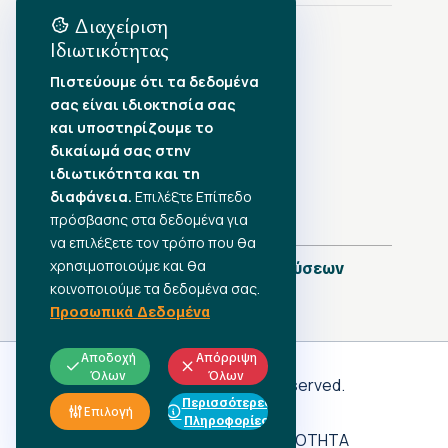
Διαχείριση
Ιδιωτικότητας
Αρχείο Δημοσιεύσεων
Πιστεύουμε ότι τα δεδομένα
σας είναι ιδιοκτησία σας
Αύγουστος 2026
•
και υποστηρίζουμε το
Ιούλιος 2026
•
δικαίωμά σας στην
Ιούνιος 2026
•
ιδιωτικότητα και τη
Μάιος 2026
•
Απρίλιος 2026
•
διαφάνεια.
Επιλέξτε Επίπεδο
Μάρτιος 2026
•
πρόσβασης στα δεδομένα για
να επιλέξετε τον τρόπο που θα
χρησιμοποιούμε και θα
Πλήρες Ημερολόγιο Δημοσιεύσεων
κοινοποιούμε τα δεδομένα σας.
Προσωπικά Δεδομένα
Αποδοχή
Απόρριψη
Όλων
Όλων
Γ.Σ.Ε.Ε
© 2026 All rights reserved.
Περισσότερες
ΠΡΟΣΩΠΙΚΑ ΔΕΔΟΜΕΝΑ
Επιλογή
Πληροφορίες
ΑΔΗΛΩΤΗ ΕΡΓΑΣΙΑ
ΠΡΟΣΒΑΣΙΜΟΤΗΤΑ