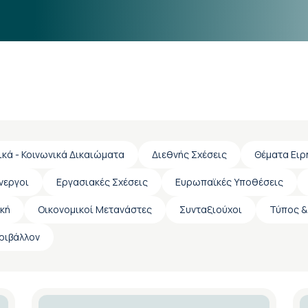
ικά - Κοινωνικά Δικαιώματα
Διεθνής Σχέσεις
Θέματα Ειρ
νεργοι
Εργασιακές Σχέσεις
Ευρωπαϊκές Υποθέσεις
ική
Οικονομικοί Μετανάστες
Συνταξιούχοι
Τύπος &
εριβάλλον