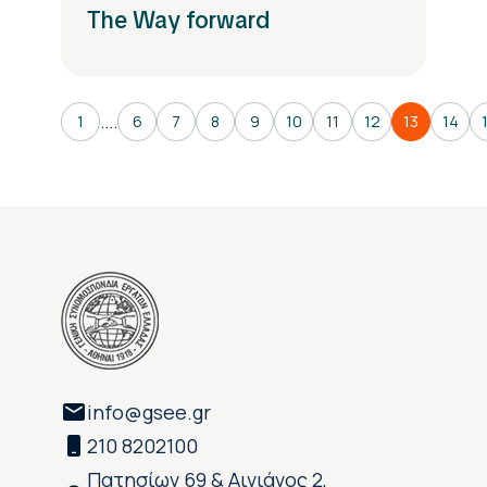
The Way forward
....
1
6
7
8
9
10
11
12
13
14
info@gsee.gr
210 8202100
Πατησίων 69 & Αινιάνος 2,