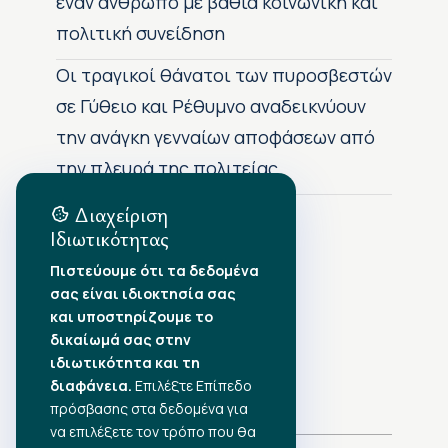
έναν άνθρωπο με βαθιά κοινωνική και
πολιτική συνείδηση
Οι τραγικοί θάνατοι των πυροσβεστών
σε Γύθειο και Ρέθυμνο αναδεικνύουν
την ανάγκη γενναίων αποφάσεων από
την πλευρά της πολιτείας
Διαχείριση
Ιδιωτικότητας
Αρχείο Δημοσιεύσεων
Πιστεύουμε ότι τα δεδομένα
σας είναι ιδιοκτησία σας
Αύγουστος 2026
•
και υποστηρίζουμε το
Ιούλιος 2026
•
δικαίωμά σας στην
Ιούνιος 2026
•
ιδιωτικότητα και τη
Μάιος 2026
•
Απρίλιος 2026
•
διαφάνεια.
Επιλέξτε Επίπεδο
Μάρτιος 2026
•
πρόσβασης στα δεδομένα για
να επιλέξετε τον τρόπο που θα