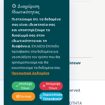
Διαχείριση
Ιδιωτικότητας
Αρχείο Δημοσιεύσεων
Πιστεύουμε ότι τα δεδομένα
σας είναι ιδιοκτησία σας
Αύγουστος 2026
•
και υποστηρίζουμε το
Ιούλιος 2026
•
δικαίωμά σας στην
Ιούνιος 2026
•
ιδιωτικότητα και τη
Μάιος 2026
•
Απρίλιος 2026
•
διαφάνεια.
Επιλέξτε Επίπεδο
Μάρτιος 2026
•
πρόσβασης στα δεδομένα για
να επιλέξετε τον τρόπο που θα
χρησιμοποιούμε και θα
Πλήρες Ημερολόγιο Δημοσιεύσεων
κοινοποιούμε τα δεδομένα σας.
Προσωπικά Δεδομένα
Αποδοχή
Απόρριψη
Όλων
Όλων
Γ.Σ.Ε.Ε
© 2026 All rights reserved.
Περισσότερες
ΠΡΟΣΩΠΙΚΑ ΔΕΔΟΜΕΝΑ
Επιλογή
Πληροφορίες
ΑΔΗΛΩΤΗ ΕΡΓΑΣΙΑ
ΠΡΟΣΒΑΣΙΜΟΤΗΤΑ