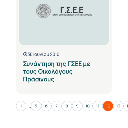
30 Ιουνίου 2010
Συνάντηση της ΓΣΕΕ με
τους Οικολόγους
Πράσινους
....
1
5
6
7
8
9
10
11
12
13